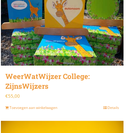
WeerWatWijzer College:
ZijnsWijzers
€
55,00
Toevoegen aan winkelwagen
Details