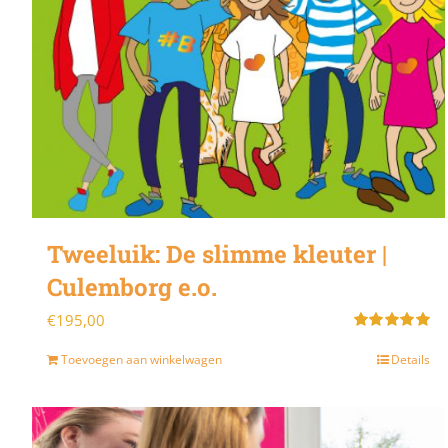
Tweeluik: De slimme kleuter |
Culemborg e.o.
€
195,00
Gewaardeerd
5.00
uit 5
Toevoegen aan winkelwagen
Details