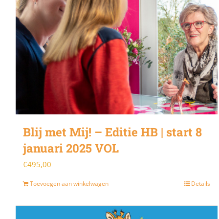
Blij met Mij! – Editie HB | start 8
januari 2025 VOL
€
495,00
Toevoegen aan winkelwagen
Details