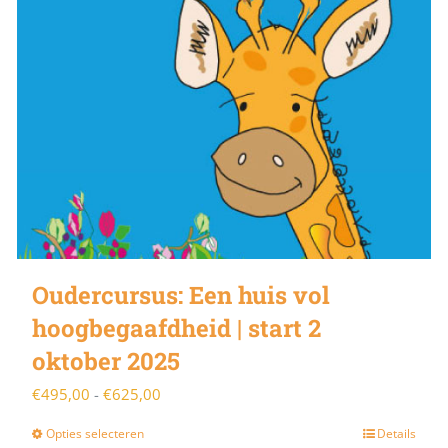
Oudercursus: Een huis vol
hoogbegaafdheid | start 2
oktober 2025
Prijsklasse:
€
495,00
-
€
625,00
€495,00
Opties selecteren
Details
Dit