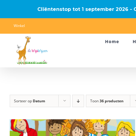
Cliëntenstop tot 1 september 2026 - G
Ga
Winkel
naar
Home
H
inhoud
Sorteer op
Datum
Toon
36 producten