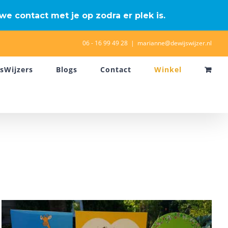
we contact met je op zodra er plek is.
06 - 16 99 49 28
|
marianne@dewijswijzer.nl
nsWijzers
Blogs
Contact
Winkel