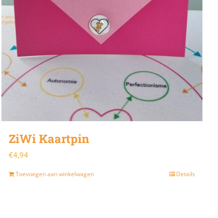
ZiWi Kaartpin
€
4,94
Toevoegen aan winkelwagen
Details