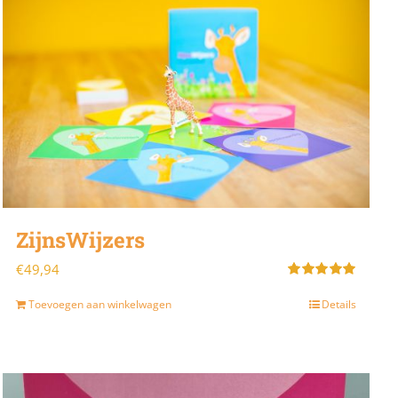
ZijnsWijzers
€
49,94
Gewaardeerd
5.00
uit 5
Toevoegen aan winkelwagen
Details