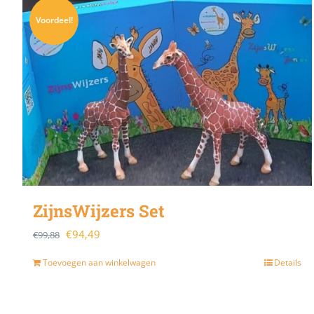
Sale!
Voordeel!
ZijnsWijzers Set
Oorspronkelijke
Huidige
€
94,49
€
99,88
prijs
prijs
Toevoegen aan winkelwagen
Details
was:
is:
€99,88.
€94,49.