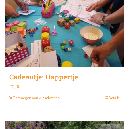
Cadeautje: Happertje
€
0,00
Toevoegen aan winkelwagen
Details