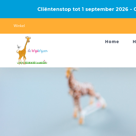
Cliëntenstop tot 1 september 2026 - G
Ga
Winkel
naar
Home
H
inhoud