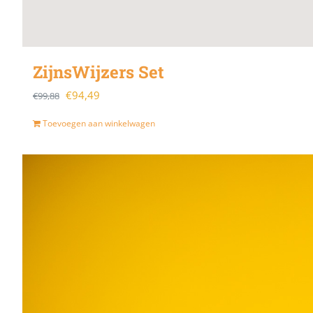
ZijnsWijzers Set
Oorspronkelijke
Huidige
€
94,49
€
99,88
prijs
prijs
Toevoegen aan winkelwagen
was:
is:
€99,88.
€94,49.