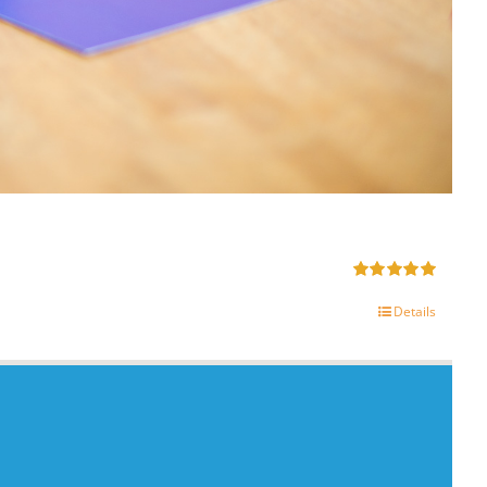
Gewaardeerd
5.00
uit 5
Details