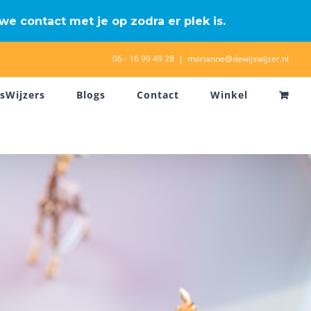
we contact met je op zodra er plek is.
06 - 16 99 49 28
|
marianne@dewijswijzer.nl
nsWijzers
Blogs
Contact
Winkel