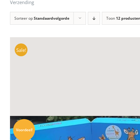
Verzending
Sorteer op
Standaardvolgorde
Toon
12 producte
Sale!
Voordeel!