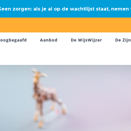
een zorgen: als je al op de wachtlijst staat, nemen 
oogbegaafd
Aanbod
De WijsWijzer
De Zij