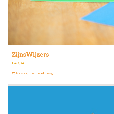
ZijnsWijzers
€
49,94
Toevoegen aan winkelwagen