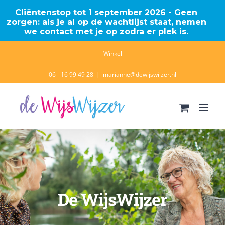
Cliëntenstop tot 1 september 2026 - Geen
zorgen: als je al op de wachtlijst staat, nemen
we contact met je op zodra er plek is.
Ga
Winkel
naar
06 - 16 99 49 28
|
marianne@dewijswijzer.nl
inhoud
De WijsWijzer