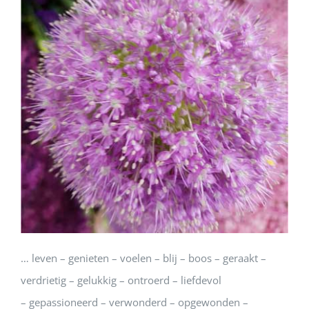
… leven – genieten – voelen – blij – boos – geraakt –
verdrietig – gelukkig – ontroerd – liefdevol
– gepassioneerd – verwonderd – opgewonden –