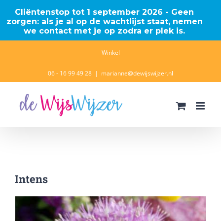
Cliëntenstop tot 1 september 2026 - Geen
zorgen: als je al op de wachtlijst staat, nemen
we contact met je op zodra er plek is.
Ga
Winkel
naar
06 - 16 99 49 28
|
marianne@dewijswijzer.nl
inhoud
Intens