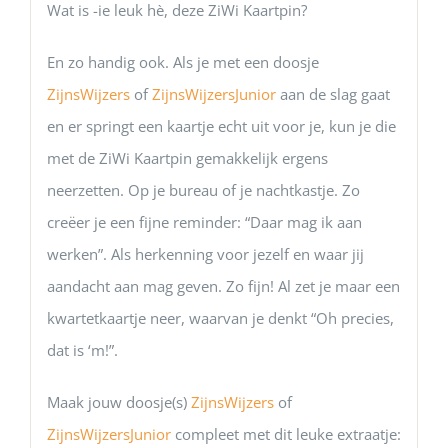
Wat is -ie leuk hè, deze ZiWi Kaartpin?
En zo handig ook. Als je met een doosje
ZijnsWijzers
of
ZijnsWijzersJunior
aan de slag gaat
en er springt een kaartje echt uit voor je, kun je die
met de ZiWi Kaartpin gemakkelijk ergens
neerzetten. Op je bureau of je nachtkastje. Zo
creëer je een fijne reminder: “Daar mag ik aan
werken”. Als herkenning voor jezelf en waar jij
aandacht aan mag geven. Zo fijn! Al zet je maar een
kwartetkaartje neer, waarvan je denkt “Oh precies,
dat is ‘m!”.
Maak jouw doosje(s)
ZijnsWijzers
of
ZijnsWijzersJunior
compleet met dit leuke extraatje: