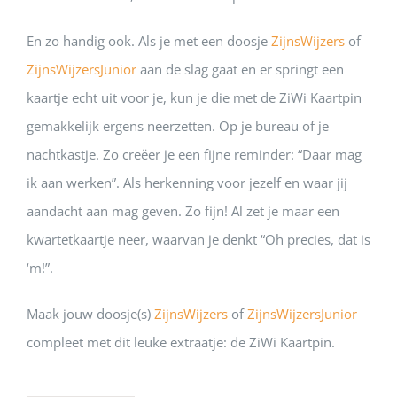
En zo handig ook. Als je met een doosje
ZijnsWijzers
of
ZijnsWijzersJunior
aan de slag gaat en er springt een
kaartje echt uit voor je, kun je die met de ZiWi Kaartpin
gemakkelijk ergens neerzetten. Op je bureau of je
nachtkastje. Zo creëer je een fijne reminder: “Daar mag
ik aan werken”. Als herkenning voor jezelf en waar jij
aandacht aan mag geven. Zo fijn! Al zet je maar een
kwartetkaartje neer, waarvan je denkt “Oh precies, dat is
‘m!”.
Maak jouw doosje(s)
ZijnsWijzers
of
ZijnsWijzersJunior
compleet met dit leuke extraatje: de ZiWi Kaartpin.