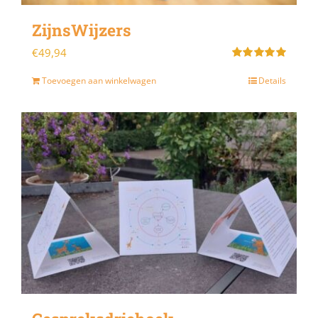
ZijnsWijzers
€
49,94
Gewaardeerd
5.00
uit 5
Toevoegen aan winkelwagen
Details