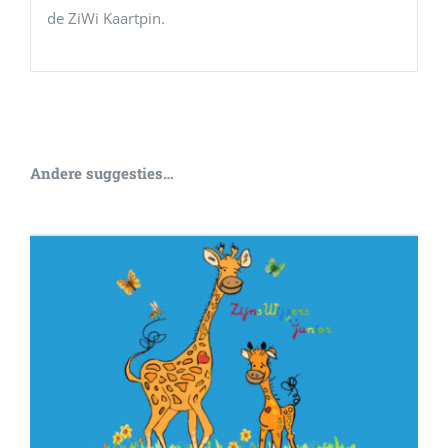
de ZiWi Kaartpin.
Andere suggesties…