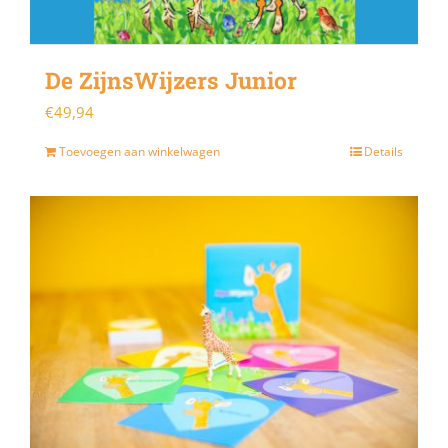
De ZijnsWijzers Junior
€
49,94
Toevoegen aan winkelwagen
Details