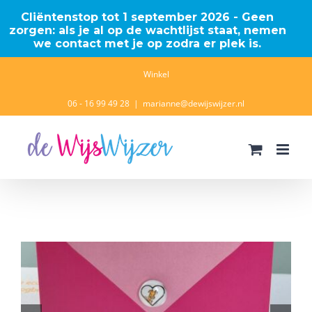
Cliëntenstop tot 1 september 2026 - Geen
zorgen: als je al op de wachtlijst staat, nemen
we contact met je op zodra er plek is.
Ga
Winkel
naar
06 - 16 99 49 28
|
marianne@dewijswijzer.nl
inhoud