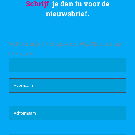
Schrijf
je dan in voor de
nieuwsbrief.
Welk dier zie je in het logo van de WijsWijzer? Een aap
of een giraf?