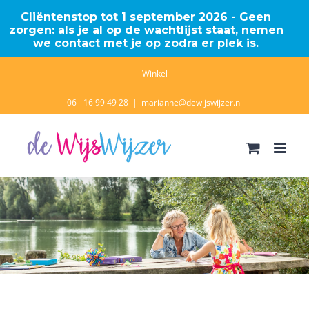
Cliëntenstop tot 1 september 2026 - Geen
zorgen: als je al op de wachtlijst staat, nemen
we contact met je op zodra er plek is.
Ga
Winkel
naar
06 - 16 99 49 28
|
marianne@dewijswijzer.nl
inhoud