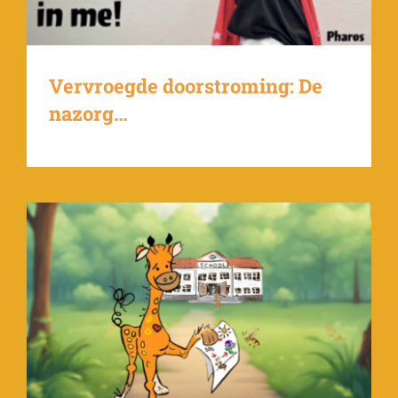
Vervroegde doorstroming: De
nazorg…