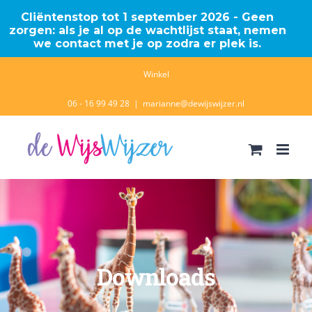
Cliëntenstop tot 1 september 2026 - Geen
zorgen: als je al op de wachtlijst staat, nemen
we contact met je op zodra er plek is.
Ga
Winkel
naar
06 - 16 99 49 28
|
marianne@dewijswijzer.nl
inhoud
Downloads