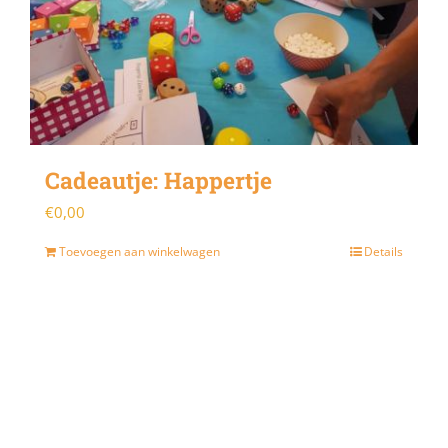
Cadeautje: Happertje
€
0,00
Toevoegen aan winkelwagen
Details