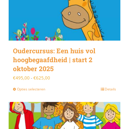
Oudercursus: Een huis vol
hoogbegaafdheid | start 2
oktober 2025
Prijsklasse:
€
495,00
-
€
625,00
€495,00
Opties selecteren
Details
Dit
tot
product
€625,00
heeft
meerdere
variaties.