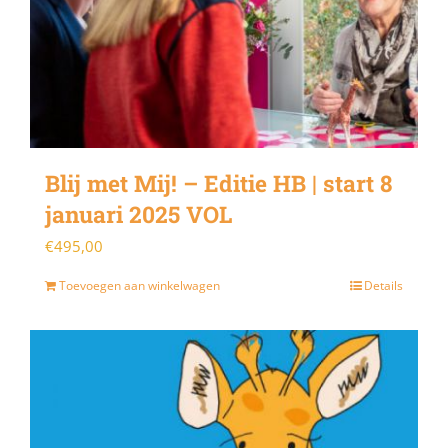
Blij met Mij! – Editie HB | start 8
januari 2025 VOL
€
495,00
Toevoegen aan winkelwagen
Details