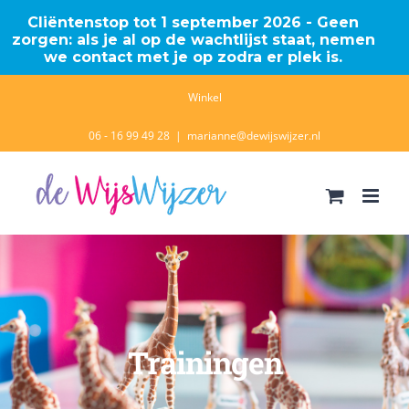
Cliëntenstop tot 1 september 2026 - Geen
zorgen: als je al op de wachtlijst staat, nemen
we contact met je op zodra er plek is.
Ga
Winkel
naar
06 - 16 99 49 28
|
marianne@dewijswijzer.nl
inhoud
Trainingen