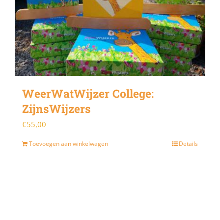
WeerWatWijzer College:
ZijnsWijzers
€
55,00
Toevoegen aan winkelwagen
Details