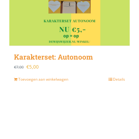
Karakterset: Autonoom
Oorspronkelijke
Huidige
€
5,00
€
7,00
prijs
prijs
Toevoegen aan winkelwagen
Details
was:
is:
€7,00.
€5,00.