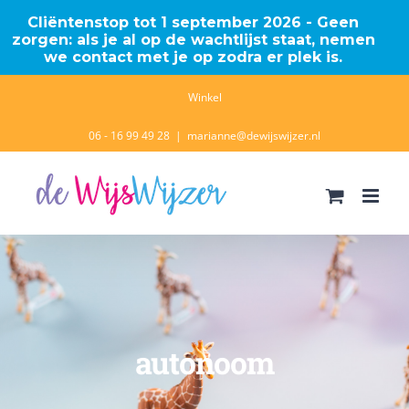
Cliëntenstop tot 1 september 2026 - Geen
zorgen: als je al op de wachtlijst staat, nemen
we contact met je op zodra er plek is.
Ga
Winkel
naar
06 - 16 99 49 28
|
marianne@dewijswijzer.nl
inhoud
autonoom