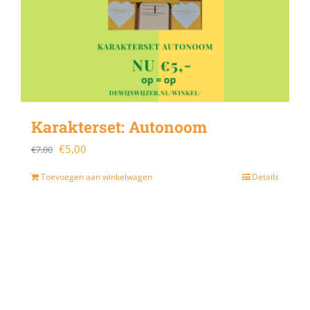
Karakterset: Autonoom
Oorspronkelijke
Huidige
€
5,00
€
7,00
prijs
prijs
Toevoegen aan winkelwagen
Details
was:
is:
€7,00.
€5,00.