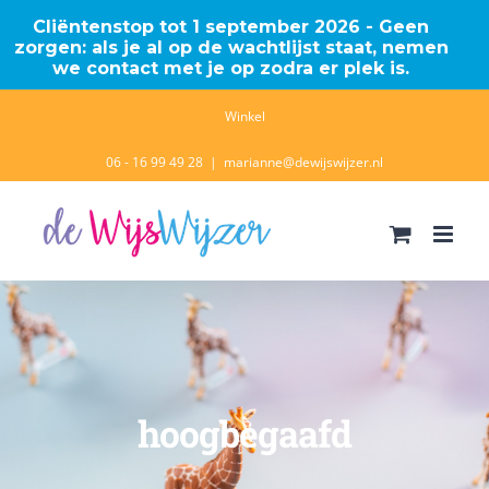
Cliëntenstop tot 1 september 2026 - Geen
zorgen: als je al op de wachtlijst staat, nemen
we contact met je op zodra er plek is.
Ga
Winkel
naar
06 - 16 99 49 28
|
marianne@dewijswijzer.nl
inhoud
hoogbegaafd