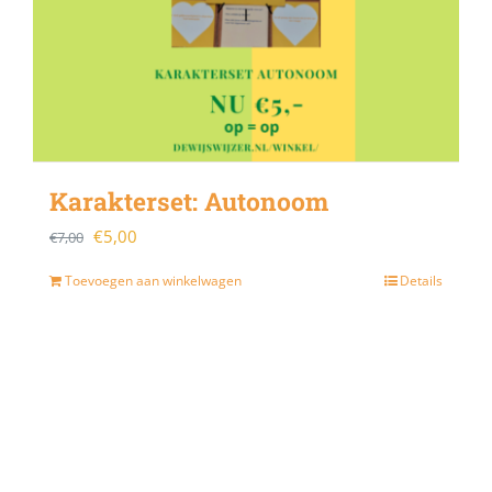
Karakterset: Autonoom
Oorspronkelijke
Huidige
€
5,00
€
7,00
prijs
prijs
Toevoegen aan winkelwagen
Details
was:
is:
€7,00.
€5,00.