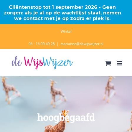
Cliëntenstop tot 1 september 2026 - Geen
zorgen: als je al op de wachtlijst staat, nemen
we contact met je op zodra er plek is.
Ga
Winkel
naar
06 - 16 99 49 28
|
marianne@dewijswijzer.nl
inhoud
hoogbegaafd