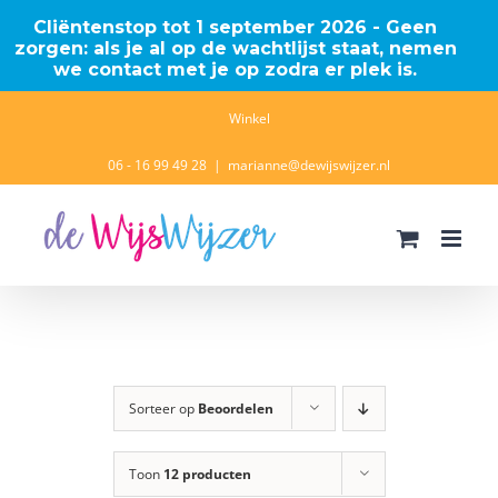
Cliëntenstop tot 1 september 2026 - Geen
zorgen: als je al op de wachtlijst staat, nemen
we contact met je op zodra er plek is.
Ga
Winkel
naar
06 - 16 99 49 28
|
marianne@dewijswijzer.nl
inhoud
Sorteer op
Beoordelen
Toon
12 producten