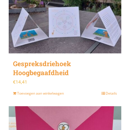
Gespreksdriehoek
Hoogbegaafdheid
€
14,41
Toevoegen aan winkelwagen
Details