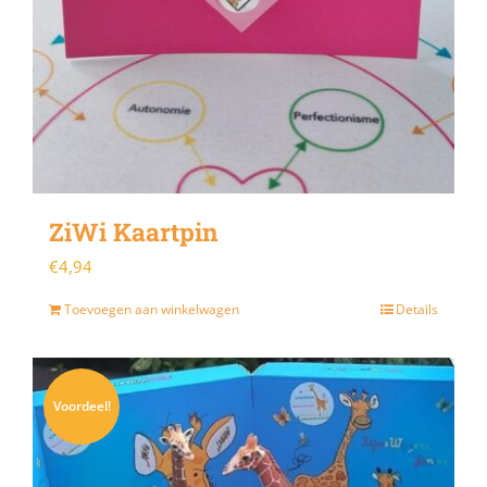
ZiWi Kaartpin
€
4,94
Toevoegen aan winkelwagen
Details
Sale!
Voordeel!