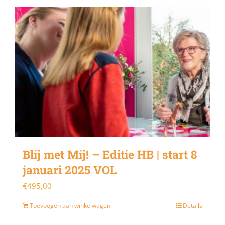
Blij met Mij! – Editie HB | start 8
januari 2025 VOL
€
495,00
Toevoegen aan winkelwagen
Details