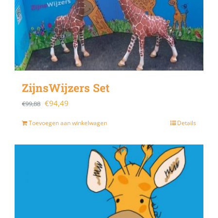
ZijnsWijzers Set
Oorspronkelijke
Huidige
€
94,49
€
99,88
prijs
prijs
Toevoegen aan winkelwagen
Details
was:
is:
€99,88.
€94,49.