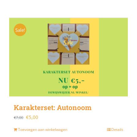
Sale!
Karakterset: Autonoom
Oorspronkelijke
Huidige
€
5,00
€
7,00
prijs
prijs
Toevoegen aan winkelwagen
Details
was:
is: