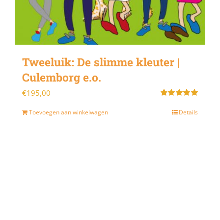
Tweeluik: De slimme kleuter |
Culemborg e.o.
€
195,00
Gewaardeerd
5.00
uit 5
Toevoegen aan winkelwagen
Details