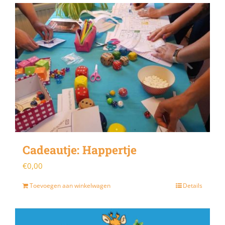
Cadeautje: Happertje
€
0,00
Toevoegen aan winkelwagen
Details